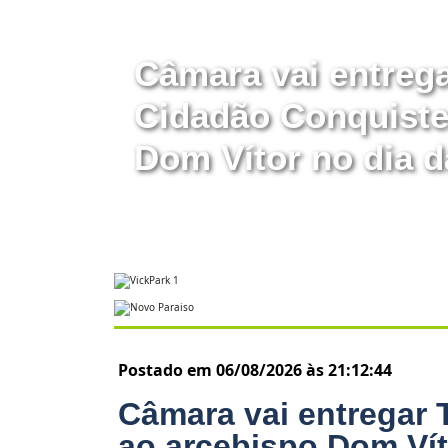
Câmara vai entrega
Cidadão Conquiste
Dom Vítor no dia d
Postado em 06/08/2026 às 21:12:44
Câmara vai entregar 
ao arcebispo Dom Vít