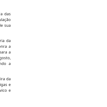
ra das
ulação
de sua
ria da
onra a
para a
gosto,
ndo a
ira da
igas e
vico e