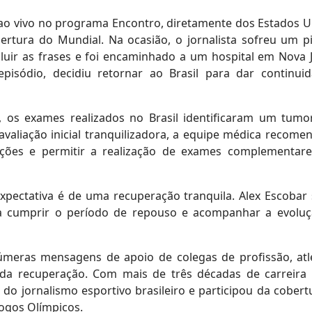
o vivo no programa Encontro, diretamente dos Estados U
rtura do Mundial. Na ocasião, o jornalista sofreu um p
luir as frases e foi encaminhado a um hospital em Nova J
sódio, decidiu retornar ao Brasil para dar continui
, os exames realizados no Brasil identificaram um tum
avaliação inicial tranquilizadora, a equipe médica recome
cações e permitir a realização de exames complementar
 expectativa é de uma recuperação tranquila. Alex Escobar
ara cumprir o período de repouso e acompanhar a evolu
inúmeras mensagens de apoio de colegas de profissão, atl
ida recuperação. Com mais de três décadas de carreira
do jornalismo esportivo brasileiro e participou da cobert
ogos Olímpicos.