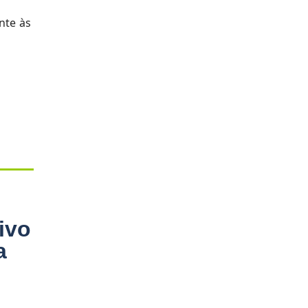
nte às
ivo
a