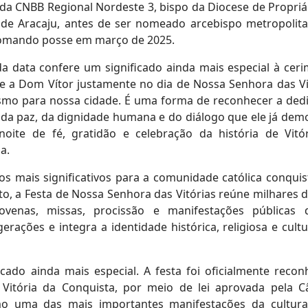
l da CNBB Regional Nordeste 3, bispo da Diocese de Propriá 
 de Aracaju, antes de ser nomeado arcebispo metropolit
 tomando posse em março de 2025.
 data confere um significado ainda mais especial à ceri
se a Dom Vítor justamente no dia de Nossa Senhora das Vi
smo para nossa cidade. É uma forma de reconhecer a ded
a paz, da dignidade humana e do diálogo que ele já dem
oite de fé, gratidão e celebração da história de Vitó
a.
mais significativos para a comunidade católica conquis
, a Festa de Nossa Senhora das Vitórias reúne milhares de
nas, missas, procissão e manifestações públicas d
ações e integra a identidade histórica, religiosa e cultu
cado ainda mais especial. A festa foi oficialmente recon
 Vitória da Conquista, por meio de lei aprovada pela 
mo uma das mais importantes manifestações da cultur