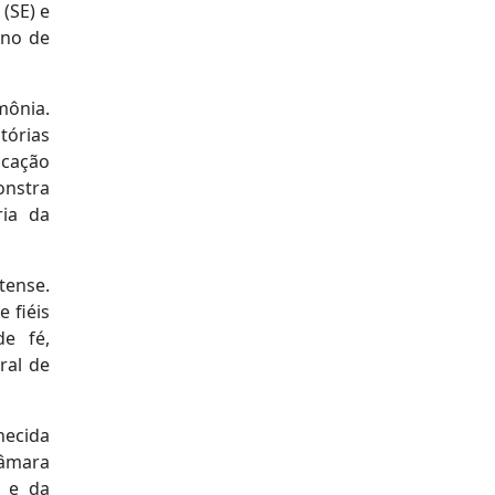
(SE) e
ano de
mônia.
tórias
icação
onstra
ria da
tense.
 fiéis
e fé,
ral de
hecida
Câmara
a e da