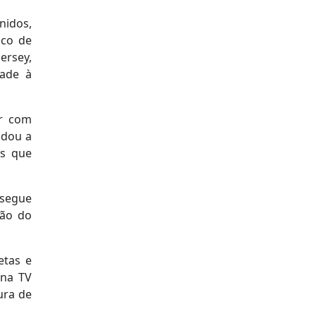
nidos,
ico de
ersey,
dade à
or com
ndou a
es que
 segue
ção do
etas e
 na TV
ura de