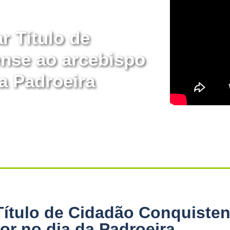
r Título de
nse ao arcebispo
a Padroeira
Título de Cidadão Conquiste
or no dia da Padroeira