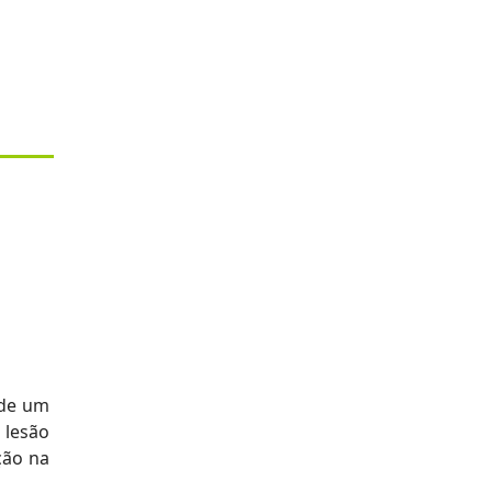
 de um
 lesão
ção na