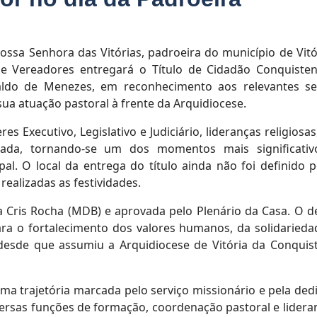
ossa Senhora das Vitórias, padroeira do município de Vitó
de Vereadores entregará o Título de Cidadão Conquiste
ldo de Menezes, em reconhecimento aos relevantes se
ua atuação pastoral à frente da Arquidiocese.
s Executivo, Legislativo e Judiciário, lideranças religiosas
zada, tornando-se um dos momentos mais significati
pal. O local da entrega do título ainda não foi definido 
ealizadas as festividades.
Cris Rocha (MDB) e aprovada pelo Plenário da Casa. O d
ra o fortalecimento dos valores humanos, da solidarieda
sde que assumiu a Arquidiocese de Vitória da Conquis
ma trajetória marcada pelo serviço missionário e pela ded
versas funções de formação, coordenação pastoral e lidera