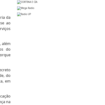
ria da
nse ao
rviços
, além
vos do
porque
ecreto
de, do
ta, em
icação
nça na