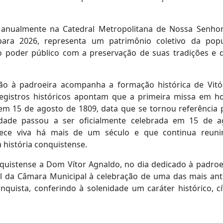
da anualmente na Catedral Metropolitana de Nossa Senho
para 2026, representa um patrimônio coletivo da pop
 poder público com a preservação de suas tradições e 
voção à padroeira acompanha a formação histórica de Vitó
Registros históricos apontam que a primeira missa em h
 em 15 de agosto de 1809, data que se tornou referência 
nidade passou a ser oficialmente celebrada em 15 de a
ece viva há mais de um século e que continua reuni
 história conquistense.
nquistense a Dom Vítor Agnaldo, no dia dedicado à padroe
al da Câmara Municipal à celebração de uma das mais ant
nquista, conferindo à solenidade um caráter histórico, cí